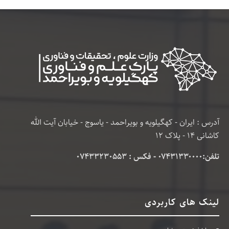
آدرس : ایران - کهگیلویه و بویراحمد - یاسوج - خیابان آیت الله
کاشانی 14 - پلاک 12
تلفن:۰۷۴۳۱۳۳۰۰۰۰ - فکس : 07433230553
لینک های کاربردی