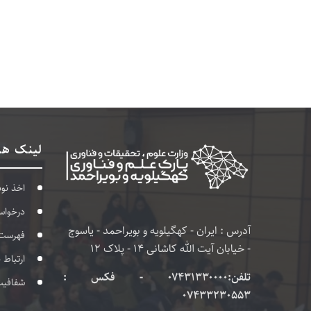
لینک ها
اخذ نو
درخواس
آدرس : ایران - کهگیلویه و بویراحمد - یاسوج
فهرست
- خیابان آیت الله کاشانی 14 - پلاک 12
ارتباط 
تلفن:۰۷۴۳۱۳۳۰۰۰۰ - فکس :
شفافی
07433230553