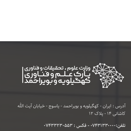
آدرس : ایران - کهگیلویه و بویراحمد - یاسوج - خیابان آیت الله
کاشانی 14 - پلاک 12
تلفن:۰۷۴۳۱۳۳۰۰۰۰ - فکس : 07433230553