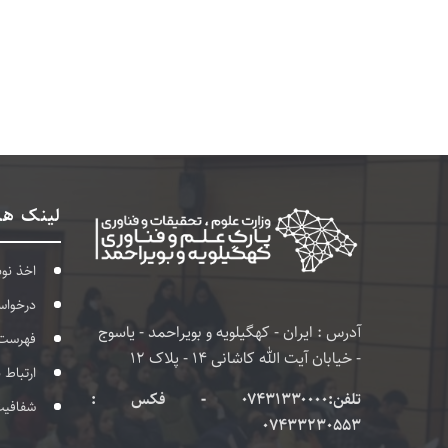
لینک ها
اخذ نو
درخواس
آدرس : ایران - کهگیلویه و بویراحمد - یاسوج
فهرست
- خیابان آیت الله کاشانی 14 - پلاک 12
ارتباط 
تلفن:۰۷۴۳۱۳۳۰۰۰۰ - فکس :
شفافی
07433230553