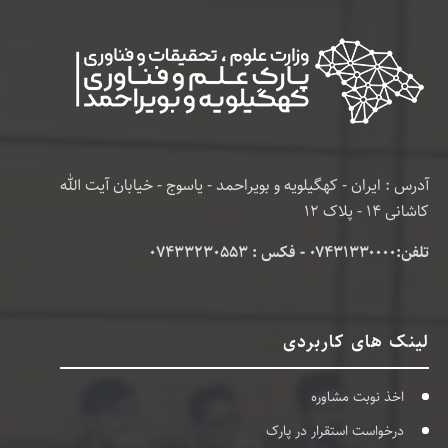
آدرس : ایران - کهگیلویه و بویراحمد - یاسوج - خیابان آیت الله
کاشانی 14 - پلاک 12
تلفن:۰۷۴۳۱۳۳۰۰۰۰ - فکس : 07433230553
لینک های کاربردی
اخذ نوبت مشاوره
درخواست استقرار در پارک