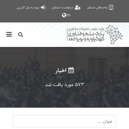
واحدهای مستقر
درخواست استقرار
ورود به پنل کاربری
En
اخبار
573 مورد یافت شد