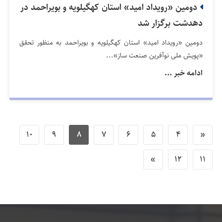
دومین «رویداد امید» استان کهگیلویه و بویراحمد در
دهدشت برگزار شد
دومین «رویداد امید» استان کهگیلویه و بویراحمد به منظور تحقق
«پویش ملی نوآفرین صنعت ساز»...
ادامه خبر ...
10
9
8
7
6
5
4
«
»
12
11